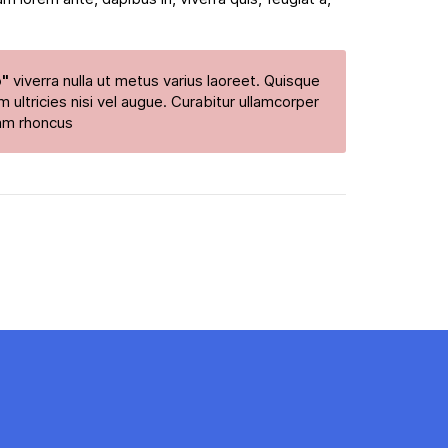
"
viverra nulla ut metus varius laoreet. Quisque
 ultricies nisi vel augue. Curabitur ullamcorper
tiam rhoncus