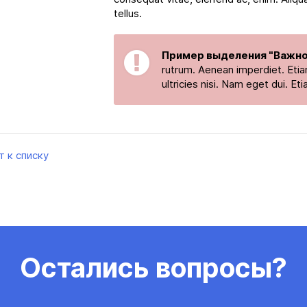
tellus.
Пример выделения "Важно
rutrum. Aenean imperdiet. Etiam
ultricies nisi. Nam eget dui. E
т к списку
Остались вопросы?