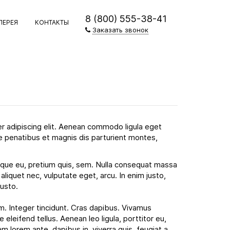
8 (800) 555-38-41
ЛЕРЕЯ
КОНТАКТЫ
Заказать звонок
r adipiscing elit. Aenean commodo ligula eget
 penatibus et magnis dis parturient montes,
esque eu, pretium quis, sem. Nulla consequat massa
 aliquet nec, vulputate eget, arcu. In enim justo,
justo.
m. Integer tincidunt. Cras dapibus. Vivamus
leifend tellus. Aenean leo ligula, porttitor eu,
m lorem ante, dapibus in, viverra quis, feugiat a,