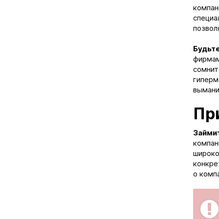
компан
специа
позвол
Будьте
фирмам
сомнит
гиперм
вымани
Пр
Займи
компан
широко
конкре
о комп