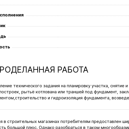
исполнения
чик
дь
ость
РОДЕЛАННАЯ РАБОТА
ление технического задания на планировку участка, снятие и
построек, рытьё котлована или траншей под фундамент, зак
ентом,строительство и гидроизоляция фундамента, возведе
я в строительных магазинах потребителям предоставлен шир
сть большой плюс. Однако разобраться в таком многообрази