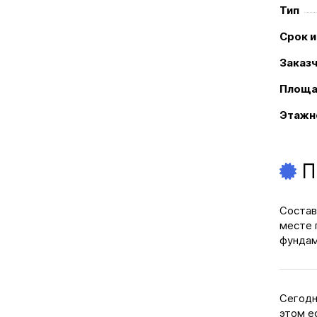
Тип
Срок 
Заказ
Площа
Этажн
П
Состав
месте 
фундам
Сегодн
этом е