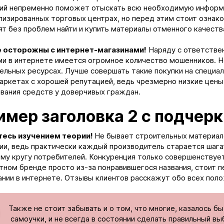
ий непременно поможет отыскать всю необходимую информа
лизированных торговых центрах, но перед этим стоит ознако
ят без проблем найти и купить материалы отменного качеств
 осторожны с интернет-магазинами!
Наряду с ответстве
и в интернете имеется огромное количество мошенников. Н
ельных ресурсах. Лучше совершать такие покупки на специа
аркетах с хорошей репутацией, ведь чрезмерно низкие цены
вания средств у доверчивых граждан.
имер заголовка 2 с подчер
тесь изучением теории!
Не бывает строительных материало
ии, ведь практически каждый производитель старается шага
му кругу потребителей. Конкуренция только совершенствует
тном бренде просто из-за понравившегося названия, стоит 
ании в интернете. Отзывы клиентов расскажут обо всех поло
Также не стоит забывать и о том, что многие, казалось б
самоучки, и не всегда в состоянии сделать правильный 